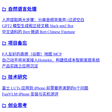
自然语言处理
人声提取两大步骤：分离音频背景声+过滤空白
GPT2 模型生成假正经文稿 Slack gpt2 Bot
中文语料的 Bert 微调 Bert Chinese Finetune
项目备忘
P人友好的高德（谷歌）地图 MCP
自己动手将米家接入Homekit，构建低成本智能家居系统
产品实践之应用沉淀
技术研究
富士 LUTs 应用到 iPhone 前需要弄清楚的6个问题
FastVLM iPhone 安装与实机测评
创业思考