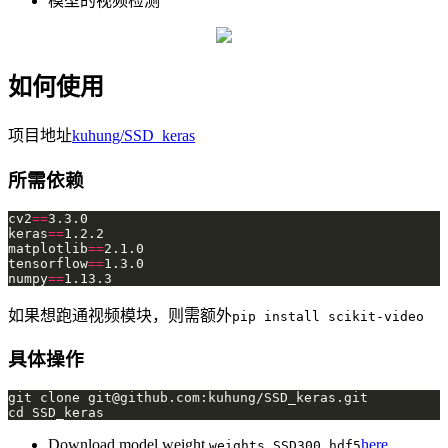
模型的视频检测
如何使用
项目地址
kuhung/SSD_keras
所需依赖
cv2
==
keras
==
matplotlib
==
tensorflow
==
numpy
==
如果想跑通视频模块，则需额外
pip install scikit-video
具体操作
git clone 
git@github.com
Download model weight
here
weights_SSD300.hdf5