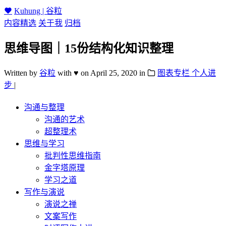
Kuhung | 谷粒
内容精选
关于我
归档
思维导图｜15份结构化知识整理
Written by
谷粒
with ♥
on
April 25, 2020
in
图表专栏
个人进
步
|
沟通与整理
沟通的艺术
超整理术
思维与学习
批判性思维指南
金字塔原理
学习之道
写作与演说
演说之禅
文案写作