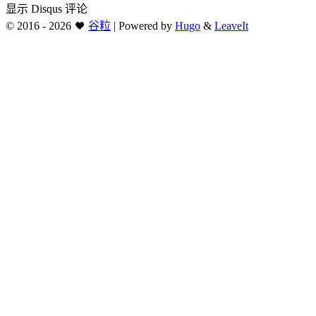
显示 Disqus 评论
©
2016 - 2026
谷粒
|
Powered by
Hugo
&
LeaveIt