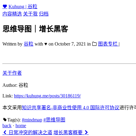
Kuhung | 谷粒
内容精选
关于我
归档
思维导图｜增长黑客
Written by
谷粒
with ♥
on
October 7, 2021
in
图表专栏
|
关于作者
Author:
谷粒
Link:
https://kuhung.me/posts/30186119/
本文采用
知识共享署名-非商业性使用 4.0 国际许可协议
进行许
Tag(s):
#mindmap
#思维导图
back
·
home
日常冲突的解决之道
增长黑客概要